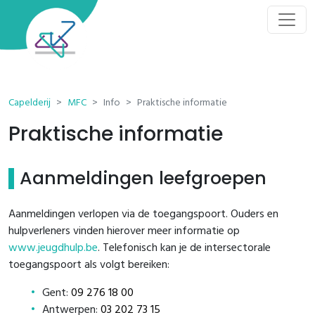
Browser wordt niet ondersteund
We raden je aan om onze website te bezoeken
met één van volgende browsers:
Download
Google Chrome
Capelderij
MFC
Info
Praktische informatie
Praktische informatie
Download
Firefox
Download
Safari (MacOS)
Aanmeldingen leefgroepen
Download
Microsoft Edge
Aanmeldingen verlopen via de toegangspoort. Ouders en
hulpverleners vinden hierover meer informatie op
Download
Opera
www.jeugdhulp.be
. Telefonisch kan je de intersectorale
toegangspoort als volgt bereiken:
Gent:
09 276 18 00
Antwerpen:
03 202 73 15