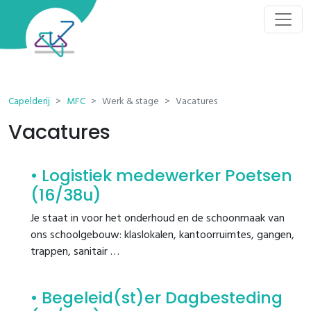
Browser wordt niet ondersteund
We raden je aan om onze website te bezoeken
met één van volgende browsers:
Download
Google Chrome
Capelderij
MFC
Werk & stage
Vacatures
Vacatures
Download
Firefox
Download
Safari (MacOS)
Logistiek medewerker Poetsen
(16/38u)
Download
Microsoft Edge
Je staat in voor het onderhoud en de schoonmaak van
Download
Opera
ons schoolgebouw: klaslokalen, kantoorruimtes, gangen,
trappen, sanitair …
Begeleid(st)er Dagbesteding